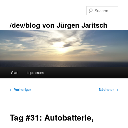
Zum
primären
Such
Inhalt
springen
/dev/blog von Jürgen Jaritsch
Hauptmenü
Start
Impressum
Beitragsnavigation
←
Vorheriger
Nächster
→
Tag #31: Autobatterie,