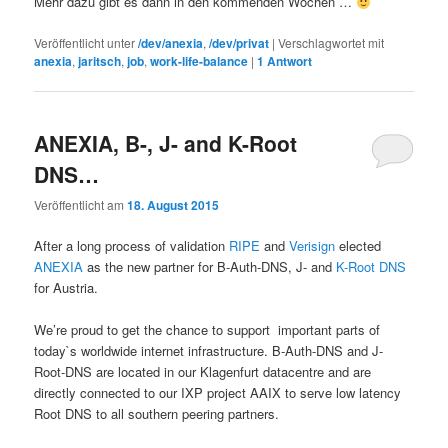
Mehr dazu gibt es dann in den kommenden Wochen …
Veröffentlicht unter
/dev/anexia
,
/dev/privat
|
Verschlagwortet mit
anexia
,
jaritsch
,
job
,
work-life-balance
|
1
Antwort
ANEXIA, B-, J- and K-Root
DNS…
Veröffentlicht am
18. August 2015
After a long process of validation
RIPE
and
Verisign
elected
ANEXIA
as the new partner for B-Auth-DNS, J- and
K-Root DNS
for Austria.
We’re proud to get the chance to support important parts of
today`s worldwide internet infrastructure. B-Auth-DNS and J-
Root-DNS are located in our Klagenfurt datacentre and are
directly connected to our IXP project AAIX to serve low latency
Root DNS to all southern peering partners.