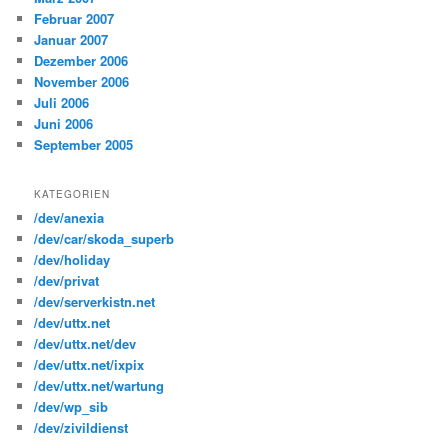
Februar 2007
Januar 2007
Dezember 2006
November 2006
Juli 2006
Juni 2006
September 2005
KATEGORIEN
/dev/anexia
/dev/car/skoda_superb
/dev/holiday
/dev/privat
/dev/serverkistn.net
/dev/uttx.net
/dev/uttx.net/dev
/dev/uttx.net/ixpix
/dev/uttx.net/wartung
/dev/wp_sib
/dev/zivildienst