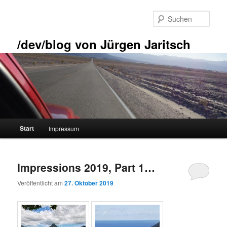
Zum
Zum
primären
sekundären
Such
Inhalt
Inhalt
springen
springen
/dev/blog von Jürgen Jaritsch
Hauptmenü
Start
Impressum
Impressions 2019, Part 1…
Veröffentlicht am
27. Oktober 2019