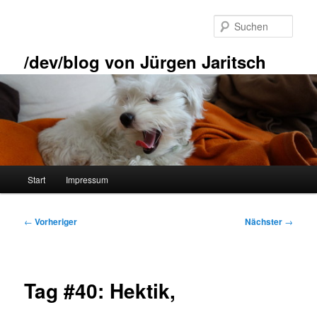
Zum
primären
Such
Inhalt
springen
/dev/blog von Jürgen Jaritsch
Hauptmenü
Start
Impressum
Beitragsnavigation
←
Vorheriger
Nächster
→
Tag #40: Hektik,