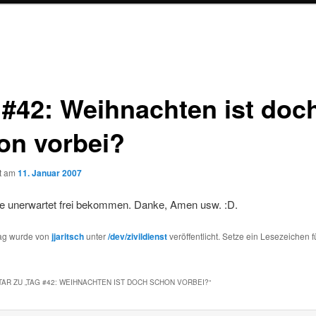
 #42: Weihnachten ist doc
on vorbei?
ht am
11. Januar 2007
e unerwartet frei bekommen. Danke, Amen usw. :D.
rag wurde von
jjaritsch
unter
/dev/zivildienst
veröffentlicht. Setze ein Lesezeichen f
AR ZU „
TAG #42: WEIHNACHTEN IST DOCH SCHON VORBEI?
“