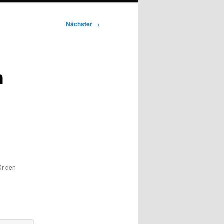
Nächster
→
h
ür den