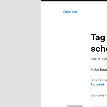
Beitragsnavigation
←
Vorheriger
Tag
sch
Veröffentlic
Habe heut
Dieser Eint
Permalink
.
EIN KOMMENT