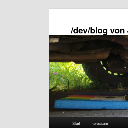
Zum
primären
Inhalt
/dev/blog von
springen
Hauptmenü
Start
Impressum