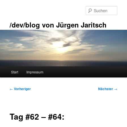
Zum
primären
Such
Inhalt
springen
/dev/blog von Jürgen Jaritsch
Hauptmenü
Start
Impressum
Beitragsnavigation
←
Vorheriger
Nächster
→
Tag #62 – #64: