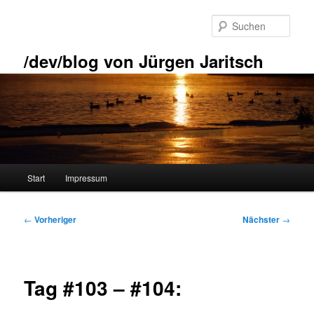
Zum
primären
Such
Inhalt
springen
/dev/blog von Jürgen Jaritsch
Hauptmenü
Start
Impressum
Beitragsnavigation
←
Vorheriger
Nächster
→
Tag #103 – #104: