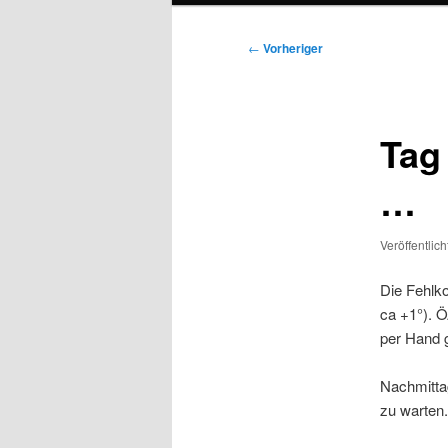
Beitragsnavigation
←
Vorheriger
Tag 
…
Veröffentlic
Die Fehlko
ca +1°). Ö
per Hand g
Nachmittag
zu warten.