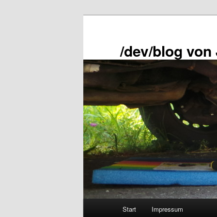
Zum
primären
Inhalt
/dev/blog von
springen
Hauptmenü
Start
Impressum