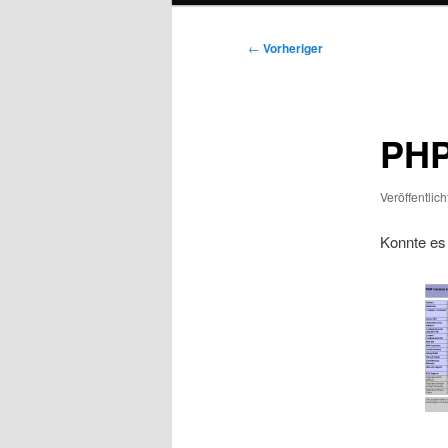
Beitragsnavigation
←
Vorheriger
PHP
Veröffentlic
Konnte es