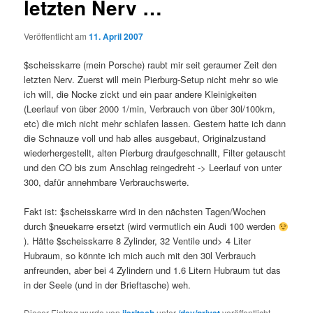
letzten Nerv …
Veröffentlicht am
11. April 2007
$scheisskarre (mein Porsche) raubt mir seit geraumer Zeit den
letzten Nerv. Zuerst will mein Pierburg-Setup nicht mehr so wie
ich will, die Nocke zickt und ein paar andere Kleinigkeiten
(Leerlauf von über 2000 1/min, Verbrauch von über 30l/100km,
etc) die mich nicht mehr schlafen lassen. Gestern hatte ich dann
die Schnauze voll und hab alles ausgebaut, Originalzustand
wiederhergestellt, alten Pierburg draufgeschnallt, Filter getauscht
und den CO bis zum Anschlag reingedreht -> Leerlauf von unter
300, dafür annehmbare Verbrauchswerte.
Fakt ist: $scheisskarre wird in den nächsten Tagen/Wochen
durch $neuekarre ersetzt (wird vermutlich ein Audi 100 werden
). Hätte $scheisskarre 8 Zylinder, 32 Ventile und> 4 Liter
Hubraum, so könnte ich mich auch mit den 30l Verbrauch
anfreunden, aber bei 4 Zylindern und 1.6 Litern Hubraum tut das
in der Seele (und in der Brieftasche) weh.
Dieser Eintrag wurde von
unter
veröffentlicht.