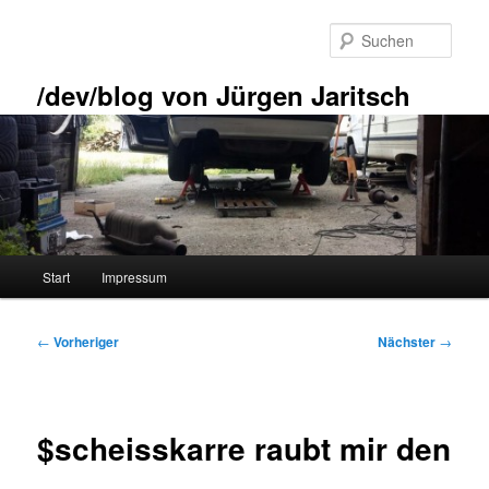
Zum
primären
Such
Inhalt
springen
/dev/blog von Jürgen Jaritsch
Hauptmenü
Start
Impressum
Beitragsnavigation
←
Vorheriger
Nächster
→
$scheisskarre raubt mir den