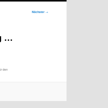
Nächster
→
g …
ür den