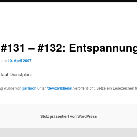
 #131 – #132: Entspannun
ht am
10. April 2007
 laut Dienstplan.
rag wurde von
jjaritsch
unter
/dev/zivildienst
veröffentlicht. Setze ein Lesezeichen f
Stolz präsentiert von WordPress