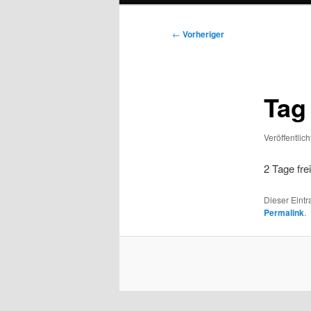
Beitragsnavigation
←
Vorheriger
Tag
Veröffentlic
2 Tage frei
Dieser Eint
Permalink
.