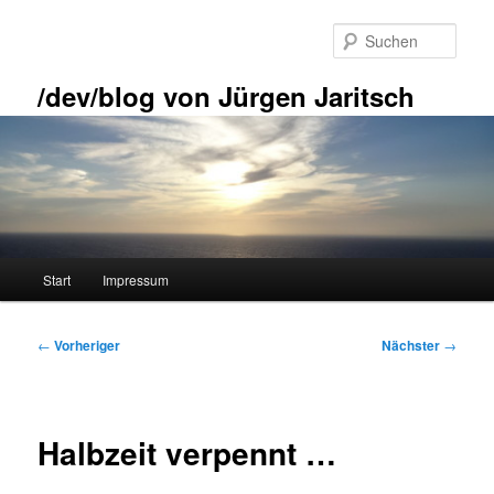
Zum
primären
Such
Inhalt
springen
/dev/blog von Jürgen Jaritsch
Hauptmenü
Start
Impressum
Beitragsnavigation
←
Vorheriger
Nächster
→
Halbzeit verpennt …