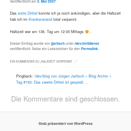
Veröffentlicht am
3. Mai 2007
Das
erste Drittel
konnte ich ja noch ankündigen, aber die Halbzeit
hab ich im
Krankenstand
total verpennt.
Halbzeit war am 136. Tag um 12:00 Mittags
.
Dieser Eintrag wurde von
jjaritsch
unter
/dev/zivildienst
veröffentlicht. Setze ein Lesezeichen für den
Permalink
.
EIN KOMMENTAR ZU „
HALBZEIT VERPENNT …
“
Pingback:
/dev/blog von Jürgen Jaritsch » Blog Archiv »
Tag #193: Das zweite Drittel ist gespielt …
Die Kommentare sind geschlossen.
Stolz präsentiert von WordPress