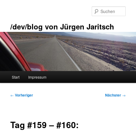
Zum
primären
Such
Inhalt
springen
/dev/blog von Jürgen Jaritsch
Hauptmenü
Start
Impressum
Beitragsnavigation
←
Vorheriger
Nächster
→
Tag #159 – #160: