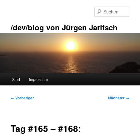
Zum
primären
Such
Inhalt
springen
/dev/blog von Jürgen Jaritsch
Hauptmenü
Start
Impressum
Beitragsnavigation
←
Vorheriger
Nächster
→
Tag #165 – #168: