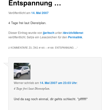
Entspannung …
Veröffentlicht am
14. Mai 2007
4 Tage frei laut Dienstplan.
Dieser Eintrag wurde von
jjaritsch
unter
/dev/zivildienst
veröffentlicht. Setze ein Lesezeichen für den
Permalink
.
2 KOMMENTARE ZU „
TAG #165 – #168: ENTSPANNUNG …
“
Werner
schrieb
am
14. Mai 2007 um 23:03 Uhr
:
4 Tage frei laut Dienstplan.
Und da sag noch einmal, dir gehts schlecht. *pfffffff*