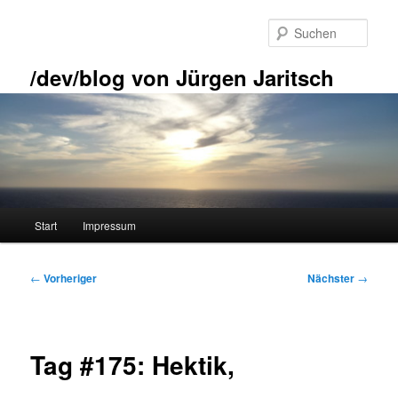
Zum
primären
Such
Inhalt
springen
/dev/blog von Jürgen Jaritsch
Hauptmenü
Start
Impressum
Beitragsnavigation
←
Vorheriger
Nächster
→
Tag #175: Hektik,