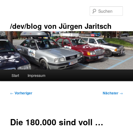
Zum
primären
Such
Inhalt
springen
/dev/blog von Jürgen Jaritsch
Hauptmenü
Start
Impressum
Beitragsnavigation
←
Vorheriger
Nächster
→
Die 180.000 sind voll …