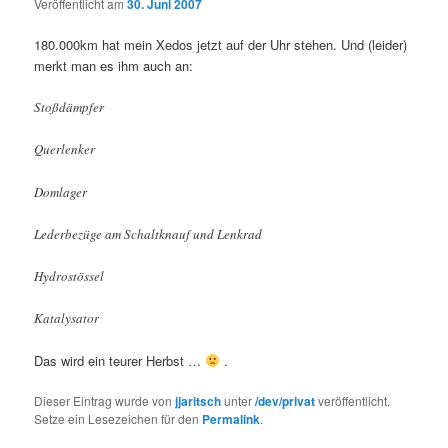
Veröffentlicht am
30. Juni 2007
180.000km hat mein Xedos jetzt auf der Uhr stehen. Und (leider)
merkt man es ihm auch an:
Stoßdämpfer
Querlenker
Domlager
Lederbezüge am Schaltknauf und Lenkrad
Hydrostössel
Katalysator
Das wird ein teurer Herbst …
.
Dieser Eintrag wurde von
jjaritsch
unter
/dev/privat
veröffentlicht.
Setze ein Lesezeichen für den
Permalink
.