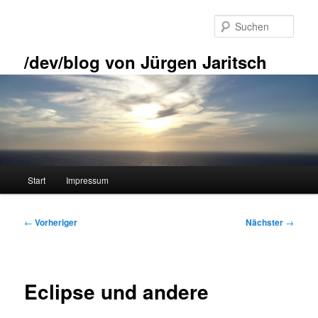
Zum
primären
Such
Inhalt
springen
/dev/blog von Jürgen Jaritsch
Hauptmenü
Start
Impressum
Beitragsnavigation
←
Vorheriger
Nächster
→
Eclipse und andere