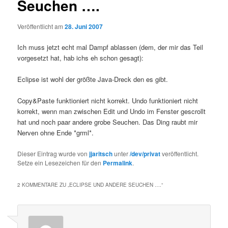
Seuchen ….
Veröffentlicht am
28. Juni 2007
Ich muss jetzt echt mal Dampf ablassen (dem, der mir das Teil
vorgesetzt hat, hab ichs eh schon gesagt):
Eclipse ist wohl der größte Java-Dreck den es gibt.
Copy&Paste funktioniert nicht korrekt. Undo funktioniert nicht
korrekt, wenn man zwischen Edit und Undo im Fenster gescrollt
hat und noch paar andere grobe Seuchen. Das Ding raubt mir
Nerven ohne Ende *grml*.
Dieser Eintrag wurde von
jjaritsch
unter
/dev/privat
veröffentlicht.
Setze ein Lesezeichen für den
Permalink
.
2 KOMMENTARE ZU „
ECLIPSE UND ANDERE SEUCHEN ….
“