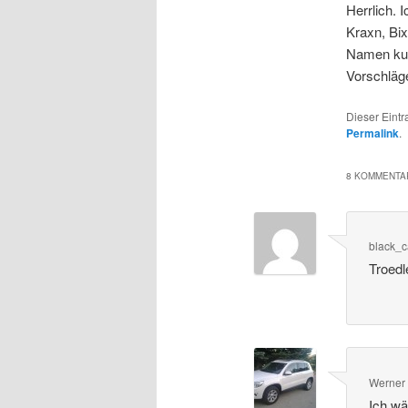
Herrlich. 
Kraxn, Bix
Namen kur
Vorschläge
Dieser Eint
Permalink
.
8 KOMMENTAR
black_c
Troedl
Werner
Ich wä