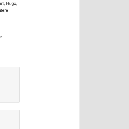
ert, Hugo,
itere
en