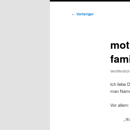
Beitragsnavigation
←
Vorheriger
mot
fam
Veröffentlic
Ich liebe 
man Namen
Vor allem:
„Wa