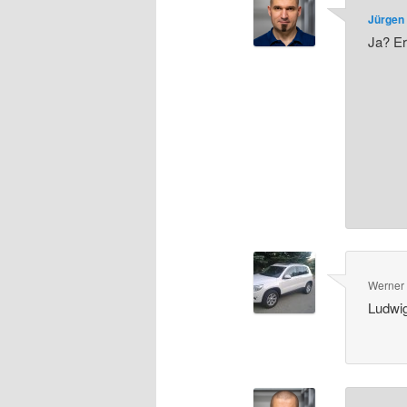
Jürgen 
Ja? E
Werner
Ludwig