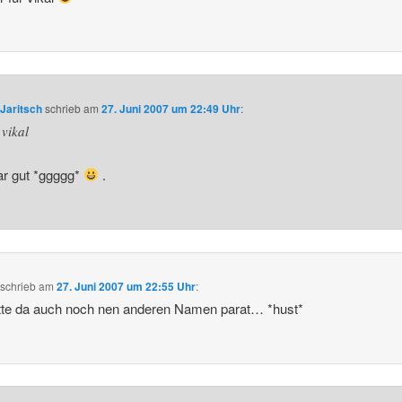
Jaritsch
schrieb
am
27. Juni 2007 um 22:49 Uhr
:
vikal
ar gut *ggggg*
.
schrieb
am
27. Juni 2007 um 22:55 Uhr
:
tte da auch noch nen anderen Namen parat… *hust*