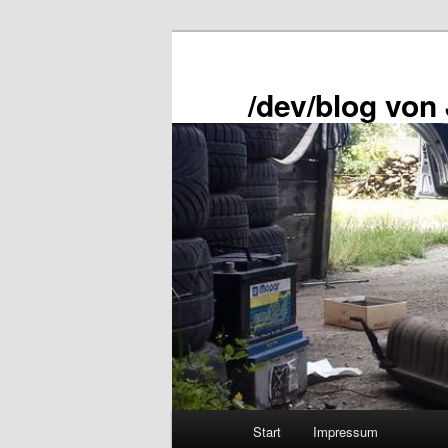
Zum
primären
Inhalt
/dev/blog von
springen
Hauptmenü
Start
Impressum