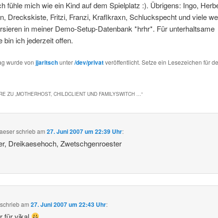
Ich fühle mich wie ein Kind auf dem Spielplatz :). Übrigens: Ingo, Herb
n, Dreckskiste, Fritzi, Franzi, Kraflkraxn, Schluckspecht und viele we
sieren in meiner Demo-Setup-Datenbank *hrhr*. Für unterhaltsame
 bin ich jederzeit offen.
rag wurde von
jjaritsch
unter
/dev/privat
veröffentlicht. Setze ein Lesezeichen für d
E ZU „
MOTHERHOST, CHILDCLIENT UND FAMILYSWITCH …
“
aeser
schrieb
am
27. Juni 2007 um 22:39 Uhr
:
er, Dreikaesehoch, Zwetschgenroester
schrieb
am
27. Juni 2007 um 22:43 Uhr
:
r für vikal