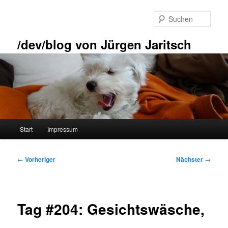
Zum
primären
Such
Inhalt
springen
/dev/blog von Jürgen Jaritsch
Hauptmenü
Start
Impressum
Beitragsnavigation
←
Vorheriger
Nächster
→
Tag #204: Gesichtswäsche,