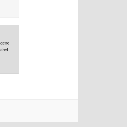
igene
Kabel