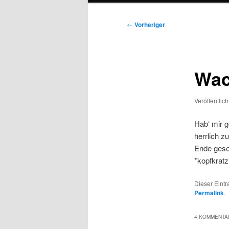
Beitragsnavigation
←
Vorheriger
Wac
Veröffentlic
Hab‘ mir 
herrlich z
Ende geset
*kopfkratz
Dieser Eint
Permalink
.
4 KOMMENTAR