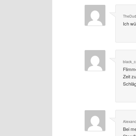
TheDu
Ich wü
black_c
Flimme
Zeit z
Schläg
Alexan
Bei me