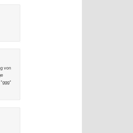
ng von
ge
 *ggg*