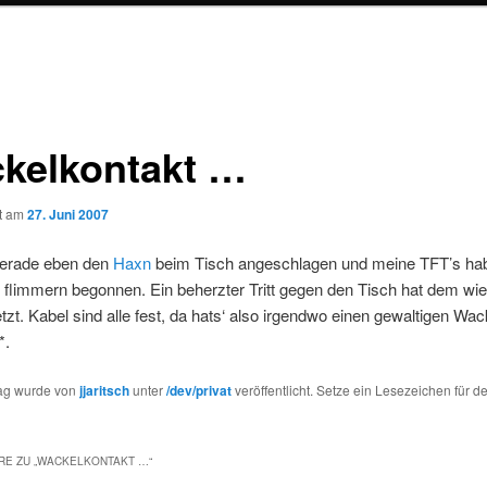
kelkontakt …
ht am
27. Juni 2007
gerade eben den
Haxn
beim Tisch angeschlagen und meine TFT’s ha
u flimmern begonnen. Ein beherzter Tritt gegen den Tisch hat dem wie
zt. Kabel sind alle fest, da hats‘ also irgendwo einen gewaltigen Wac
*.
rag wurde von
jjaritsch
unter
/dev/privat
veröffentlicht. Setze ein Lesezeichen für d
E ZU „
WACKELKONTAKT …
“