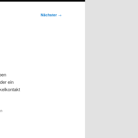
Nächster
→
ben
der ein
kelkontakt
en