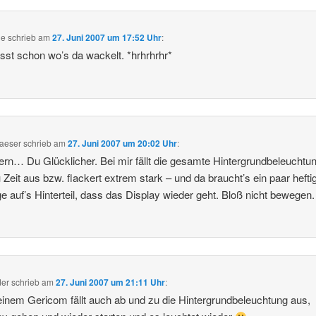
de
schrieb
am
27. Juni 2007 um 17:52 Uhr
:
sst schon wo’s da wackelt. *hrhrhrhr*
aeser
schrieb
am
27. Juni 2007 um 20:02 Uhr
:
rn… Du Glücklicher. Bei mir fällt die gesamte Hintergrundbeleuchtu
u Zeit aus bzw. flackert extrem stark – und da braucht’s ein paar hefti
e auf’s Hinterteil, dass das Display wieder geht. Bloß nicht bewegen.
der
schrieb
am
27. Juni 2007 um 21:11 Uhr
:
inem Gericom fällt auch ab und zu die Hintergrundbeleuchtung aus,