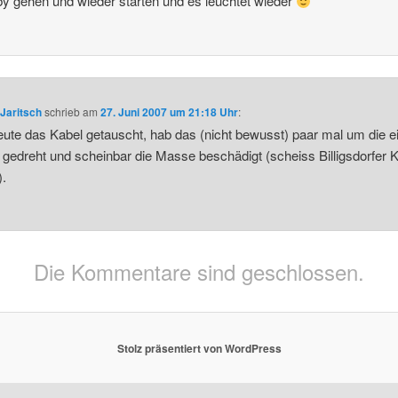
y gehen und wieder starten und es leuchtet wieder
Jaritsch
schrieb
am
27. Juni 2007 um 21:18 Uhr
:
ute das Kabel getauscht, hab das (nicht bewusst) paar mal um die e
gedreht und scheinbar die Masse beschädigt (scheiss Billigsdorfer 
).
Die Kommentare sind geschlossen.
Stolz präsentiert von WordPress