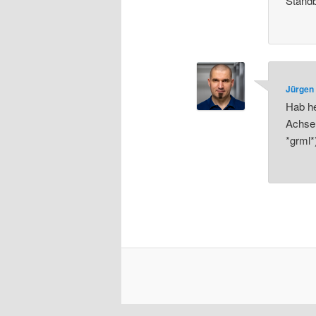
Standb
Jürgen 
Hab he
Achse 
*grml*