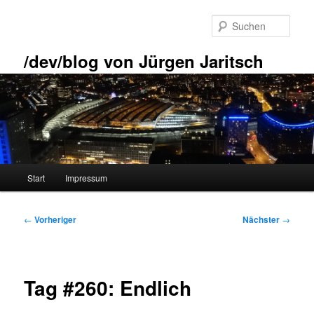
Zum
primären
Such
Inhalt
springen
/dev/blog von Jürgen Jaritsch
Hauptmenü
Start
Impressum
Beitragsnavigation
←
Vorheriger
Nächster
→
Tag #260: Endlich