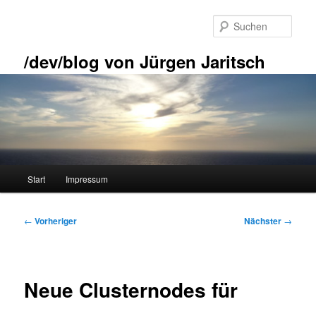
Zum
primären
Such
Inhalt
springen
/dev/blog von Jürgen Jaritsch
Hauptmenü
Start
Impressum
Beitragsnavigation
←
Vorheriger
Nächster
→
Neue Clusternodes für