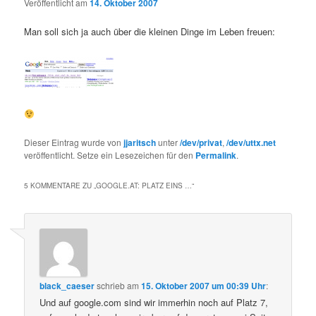
Veröffentlicht am
14. Oktober 2007
Man soll sich ja auch über die kleinen Dinge im Leben freuen:
Dieser Eintrag wurde von
jjaritsch
unter
/dev/privat
,
/dev/uttx.net
veröffentlicht. Setze ein Lesezeichen für den
Permalink
.
5 KOMMENTARE ZU „
GOOGLE.AT: PLATZ EINS …
“
black_caeser
schrieb
am
15. Oktober 2007 um 00:39 Uhr
:
Und auf google.com sind wir immerhin noch auf Platz 7,