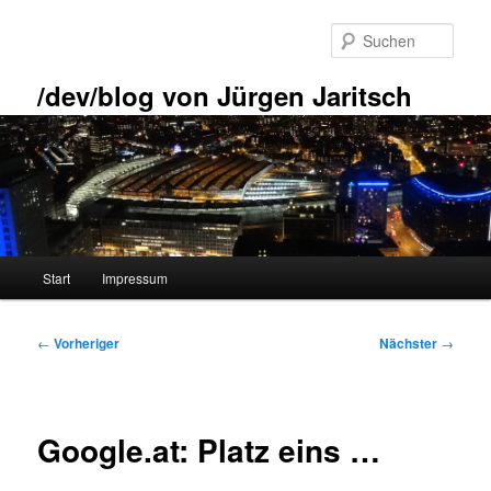
Zum
primären
Such
Inhalt
springen
/dev/blog von Jürgen Jaritsch
Hauptmenü
Start
Impressum
Beitragsnavigation
←
Vorheriger
Nächster
→
Google.at: Platz eins …