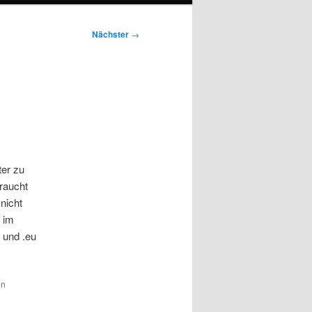
Nächster
→
er zu
raucht
nicht
e im
t und .eu
en