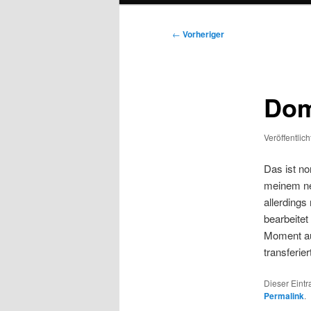
Beitragsnavigation
←
Vorheriger
Dom
Veröffentlic
Das ist n
meinem ne
allerdings
bearbeitet
Moment auc
transferier
Dieser Eint
Permalink
.