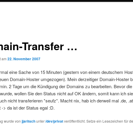
ain-Transfer …
ht am
22. November 2007
ormal eine Sache von 15 Minuten (gestern von einem deutschem Host
uen Domain-Hoster umgezogen). Mein derzeitiger Domain-Hoster b
 min. 2 Tage um die Kündigung der Domains zu bearbeiten. Bevor die 
 wurde, wollen Sie den Status nicht auf OK ändern, somit kann ich si
h nicht transferieren *seufz*. Macht nix, hab ich derweil mal .de, .a
t -> da ist der Status egal :D.
rag wurde von
jjaritsch
unter
/dev/privat
veröffentlicht. Setze ein Lesezeichen für d