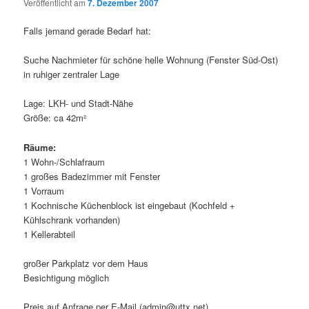
Veröffentlicht am
7. Dezember 2007
Falls jemand gerade Bedarf hat:
Suche Nachmieter für schöne helle Wohnung (Fenster Süd-Ost)
in ruhiger zentraler Lage
Lage: LKH- und Stadt-Nähe
Größe: ca 42m²
Räume:
1 Wohn-/Schlafraum
1 großes Badezimmer mit Fenster
1 Vorraum
1 Kochnische Küchenblock ist eingebaut (Kochfeld +
Kühlschrank vorhanden)
1 Kellerabteil
großer Parkplatz vor dem Haus
Besichtigung möglich
Preis auf Anfrage per E-Mail (admin@uttx.net).