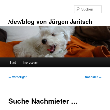
Zum
primären
Such
Inhalt
springen
/dev/blog von Jürgen Jaritsch
Hauptmenü
Start
Impressum
Beitragsnavigation
←
Vorheriger
Nächster
→
Suche Nachmieter …