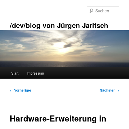
Zum
primären
Such
Inhalt
springen
/dev/blog von Jürgen Jaritsch
Hauptmenü
Start
Impressum
Beitragsnavigation
←
Vorheriger
Nächster
→
Hardware-Erweiterung in