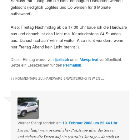
Schluss mit Lustig und die nicht benötigten Userdaten werden
gelöscht (lediglich Logfiles und Co werden für 6 Monate
aufbewahrt).
Also: Freitag Nachmittag ab ca 17:00 Uhr baue ich die Hardware
aus und danach ist das Licht mal für mindestens 24 Stunden
aus. Danach schaun‘ wir mal weiter. Also nicht wundern, wenn
hier Freitag Abend kein Licht brennt ;).
Dieser Eintrag wurde von
jjaritsch
unter
/dev/privat
veröffentlicht.
Setze ein Lesezeichen für den
Permalink
.
11 KOMMENTARE ZU „
HARDWARE-ERWEITERUNG IN WIEN …
“
Werner Stängl
schrieb
am
19. Februar 2008 um 22:44 Uhr
:
Derzeit läuft mein persönlicher Putztrupp über die Server
und sichert die Daten auf ein zentrales Storage – danach ist