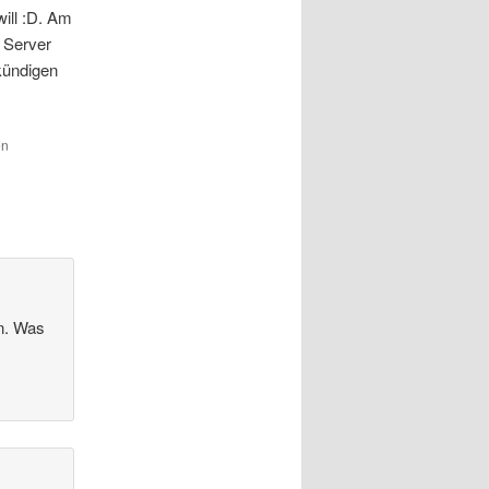
ill :D. Am
 Server
kündigen
en
en. Was