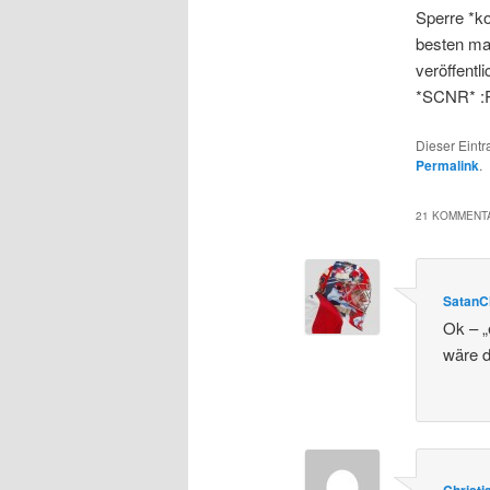
Sperre *ko
besten ma
veröffentl
*SCNR* :P
Dieser Eint
Permalink
.
21 KOMMENTA
SatanC
Ok – „
wäre d