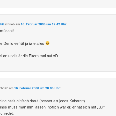
hil
schrieb
am
16. Februar 2008 um 19:42 Uhr
:
amüsant!
ie Denic verrät ja iwie alles
l an und klär die Eltern mal auf xD
chrieb
am
16. Februar 2008 um 20:06 Uhr
:
eine hat’s einfach drauf (besser als jedes Kabarett).
ines muss man ihm lassen, höflich war er, er hat sich mit „LG“
chiedet.