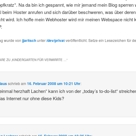
pfkratz*. Na da bin ich gespannt, wie mir jemand mein Blog sperren w
l beim Hoster anrufen und sich darüber beschweren, was über deren
icht wird. Ich hoffe mein Webhoster wird mir meinen Webspace nicht 
.
rag wurde von
jjaritsch
unter
/dev/privat
veröffentlicht. Setze ein Lesezeichen für d
RE ZU „
KINDERGARTEN FÜR VERWIRRTE …
“
laus
schrieb
am
16. Februar 2008 um 10:21 Uhr
:
einmal herzhaft Lachen“ kann ich von der „today’s to-do-list“ streich
as Internet nur ohne diese Kids?
schrieb
am
: