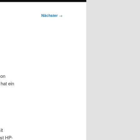
Nächster
→
von
hat ein
it
st HP-