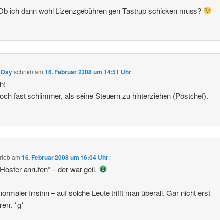
 Ob ich dann wohl Lizenzgebühren gen Tastrup schicken muss?
cDay
schrieb
am
16. Februar 2008 um 14:51 Uhr
:
ch!
 noch fast schlimmer, als seine Steuern zu hinterziehen (Postchef).
rieb
am
16. Februar 2008 um 16:04 Uhr
:
Hoster anrufen“ – der war geil.
ormaler Irrsinn – auf solche Leute trifft man überall. Gar nicht erst
eren. *g*