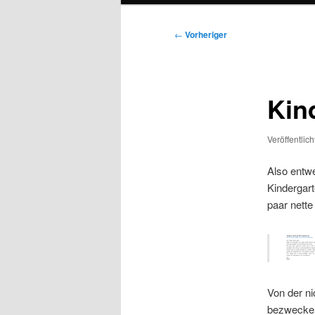
Beitragsnavigation
←
Vorheriger
Kin
Veröffentlic
Also entwe
Kindergart
paar nett
Von der n
bezwecken