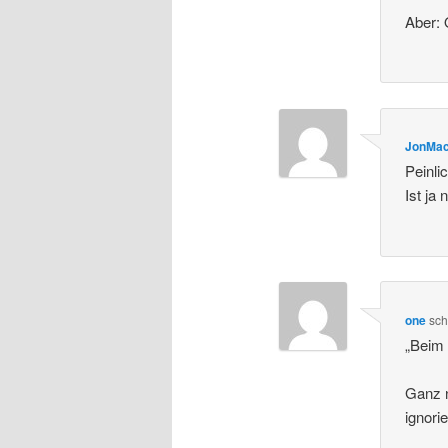
Aber:
JonMa
Peinli
Ist ja
one
sch
„Beim 
Ganz n
ignori