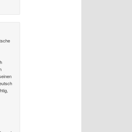
itsche
ch
h
seinen
Deutsch
htig,