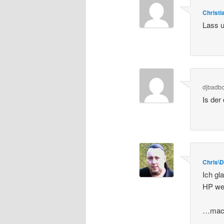
Christi
Lass 
djbadb
Is der
Chris\
Ich gl
HP we
…macht