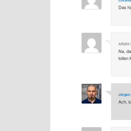
Christi
Das hä
ARMIX
Na, da
tollen
Jürgen 
Ach, i