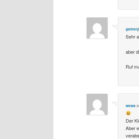
gamerp
Sehr 
aber d
Ruf ma
wewa
s
Der Kl
Aber e
verabs