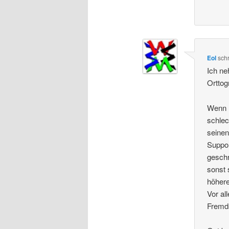
Eol
sch
Ich ne
Orttogr
Wenn m
schlec
seinen
Suppor
geschr
sonst 
höhere
Vor al
Fremd