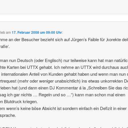
rieb
am
17. Februar 2008 um 09:00 Uhr
:
hme an der Besucher bezieht sich auf Jürgen’s Faible für ‚korekte de
afie‘.
an nun Deutsch (oder Englisch) nur teilweise kann hat man natürli
hte Karten bei UTTX gehabt. Ich nehme an UTTX wird durchaus auc
 internationalen Anteil von Kunden gehabt haben und wenn man nun 
trequest (mehr oder weniger unabsichtlich) ins etwas unkorrekten 
ieben hat (und dann einen DJ Kommentar á la „Schreiben Sie das ric
sag ich gar nichts … Regeln und so …“) kann man schon mal einen
n Blutdruck kriegen.
lem wenn’s keine böse Absicht ist sondern einfach ein Defizit in einer
sprache.