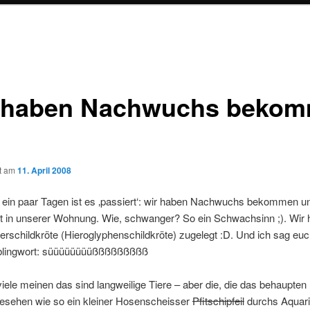
 haben Nachwuchs beko
ht am
11. April 2008
 ein paar Tagen ist es ‚passiert‘: wir haben Nachwuchs bekommen u
itt in unserer Wohnung. Wie, schwanger? So ein Schwachsinn ;).
Wir 
rschildkröte (Hieroglyphenschildkröte) zugelegt :D. Und ich sag eu
blingwort: süüüüüüüüßßßßßßßßß
viele meinen das sind langweilige Tiere – aber die, die das behaupten
gesehen wie so ein kleiner Hosenscheisser
Pfitschipfeil
durchs Aquariu