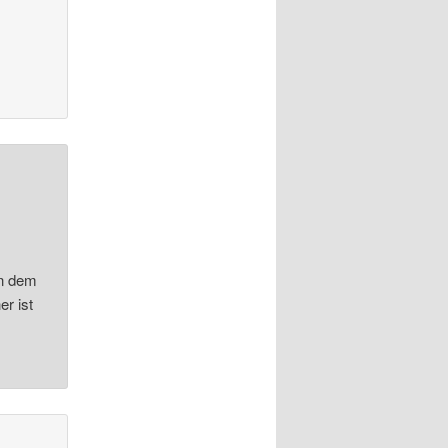
an dem
r ist