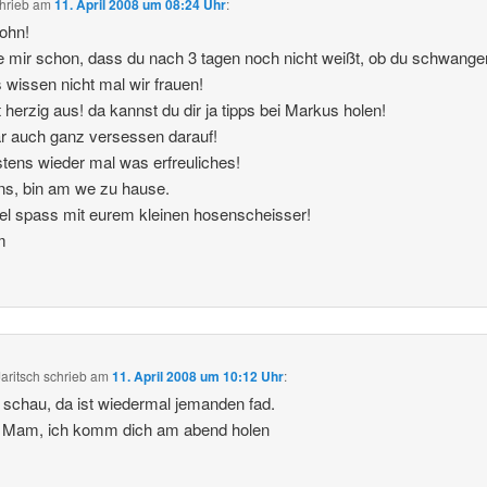
hrieb
am
11. April 2008 um 08:24 Uhr
:
sohn!
 mir schon, dass du nach 3 tagen noch nicht weißt, ob du schwanger
 wissen nicht mal wir frauen!
 herzig aus! da kannst du dir ja tipps bei Markus holen!
r auch ganz versessen darauf!
tens wieder mal was erfreuliches!
ns, bin am we zu hause.
iel spass mit eurem kleinen hosenscheisser!
m
aritsch
schrieb
am
11. April 2008 um 10:12 Uhr
:
schau, da ist wiedermal jemanden fad.
, Mam, ich komm dich am abend holen