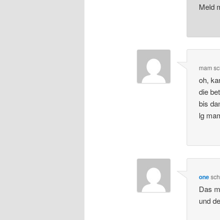
Meld m
mam
sc
oh, ka
die be
bis da
lg ma
one
sch
Das mu
und de