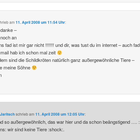
hrieb
am
11. April 2008 um 11:54 Uhr
:
 danke –
f noch an
s fad ist mir gar nicht !!!!!!! und dir, was tust du im internet – auch f
n mail hab ich schon mal zeit
em sind die Schildkröten natürlich ganz außergewöhnliche Tiere –
wie meine Söhne
m
Jaritsch
schrieb
am
11. April 2008 um 12:05 Uhr
:
nd so außergewöhnlich, das war hier und da schon beängstigend …. :
ns: wir sind keine Tiere :shock:.