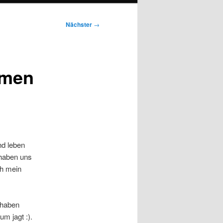
Nächster
→
mmen
nd leben
haben uns
ch mein
 haben
m jagt :).