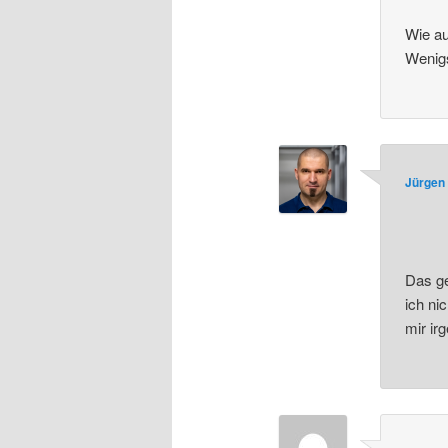
Wie au
Wenig
Jürgen 
Das ge
ich ni
mir ir