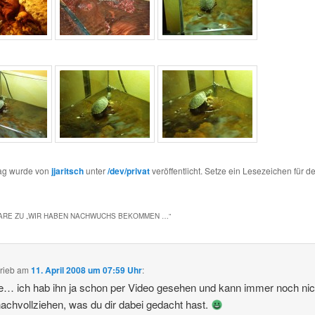
rag wurde von
jjaritsch
unter
/dev/privat
veröffentlicht. Setze ein Lesezeichen für d
RE ZU „
WIR HABEN NACHWUCHS BEKOMMEN …
“
rieb
am
11. April 2008 um 07:59 Uhr
:
e… ich hab ihn ja schon per Video gesehen und kann immer noch nic
achvollziehen, was du dir dabei gedacht hast.