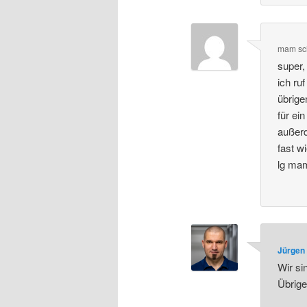
mam
sc
super,
ich ru
übrigen
für ei
außerd
fast 
lg ma
Jürgen 
Wir si
Übrige