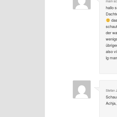
mam
sc
hallo 
Dachte
das
schaut
der wa
wenigs
übrige
also v
lg ma
Stefan J
Schau 
Achja