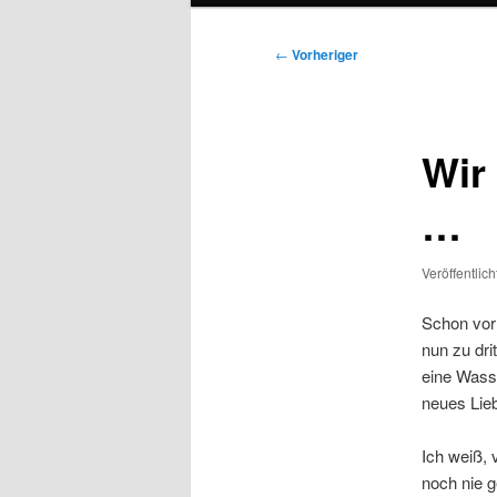
Beitragsnavigation
←
Vorheriger
Wir
…
Veröffentlic
Schon vor
nun zu dr
eine Wasse
neues Lie
Ich weiß, 
noch nie 