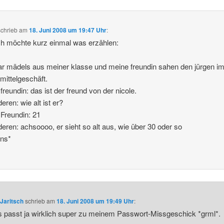
schrieb
am
18. Juni 2008 um 19:47 Uhr
:
ch möchte kurz einmal was erzählen:
ar mädels aus meiner klasse und meine freundin sahen den jürgen i
mittelgeschäft.
freundin: das ist der freund von der nicole.
eren: wie alt ist er?
Freundin: 21
deren: achsoooo, er sieht so alt aus, wie über 30 oder so
ins*
Jaritsch
schrieb
am
18. Juni 2008 um 19:49 Uhr
:
 passt ja wirklich super zu meinem Passwort-Missgeschick *grml*.