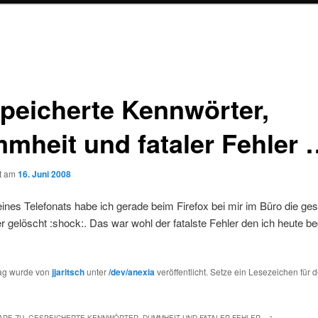
peicherte Kennwörter,
mheit und fataler Fehler 
ht am
16. Juni 2008
nes Telefonats habe ich gerade beim Firefox bei mir im Büro die ge
 gelöscht :shock:. Das war wohl der fatalste Fehler den ich heute b
rag wurde von
jjaritsch
unter
/dev/anexia
veröffentlicht. Setze ein Lesezeichen für 
RE ZU „
GESPEICHERTE KENNWÖRTER, DUMMHEIT UND FATALER FEHLER …
“