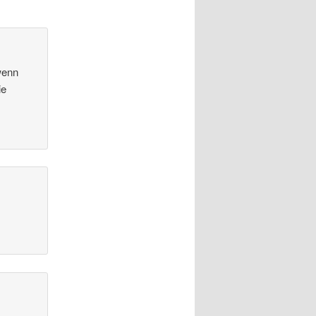
 wenn
ie