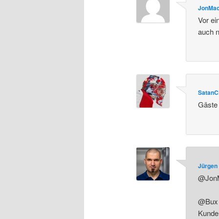
JonMa
Vor ei
auch n
SatanC
Gäste 
Jürgen 
@JonM
@Bux M
Kunden