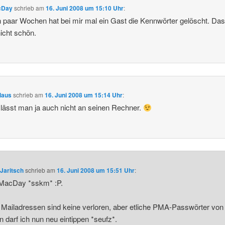
cDay
schrieb
am
16. Juni 2008 um 15:10 Uhr
:
n paar Wochen hat bei mir mal ein Gast die Kennwörter gelöscht. Da
icht schön.
laus
schrieb
am
16. Juni 2008 um 15:14 Uhr
:
lässt man ja auch nicht an seinen Rechner.
Jaritsch
schrieb
am
16. Juni 2008 um 15:51 Uhr
:
acDay *sskm* :P.
ailadressen sind keine verloren, aber etliche PMA-Passwörter von
 darf ich nun neu eintippen *seufz*.