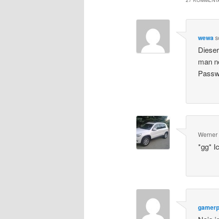
wewa
s
Dieser
man no
Passw
Werner
*gg* I
gamerp