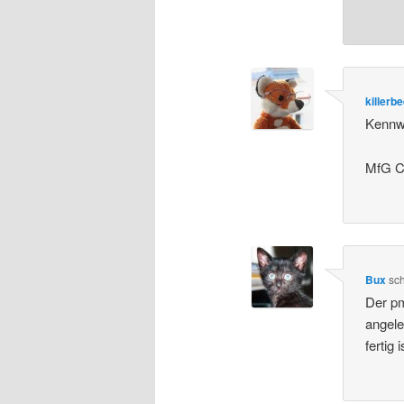
killerb
Kennwö
MfG Ch
Bux
sc
Der pm
angele
fertig 