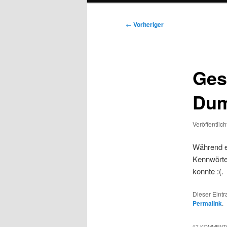
Beitragsnavigation
←
Vorheriger
Ges
Dum
Veröffentlic
Während ei
Kennwörter
konnte :(.
Dieser Eint
Permalink
.
27 KOMMENTA