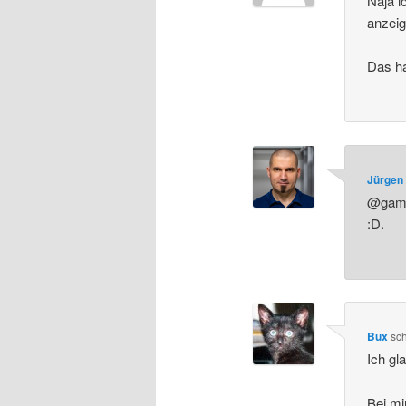
Naja i
anzeig
Das ha
Jürgen 
@gamer
:D.
Bux
sc
Ich gl
Bei mi