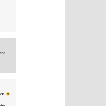
habe
gen.
rter