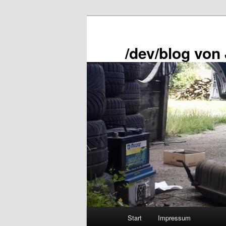
Zum
primären
Inhalt
/dev/blog von
springen
Hauptmenü
Start
Impressum