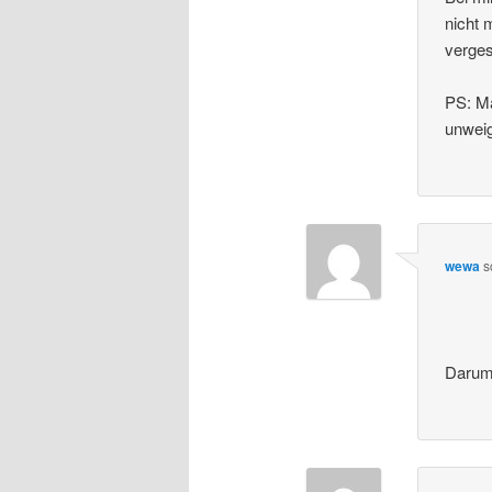
nicht 
verges
PS: Mä
unweig
wewa
s
Darum 