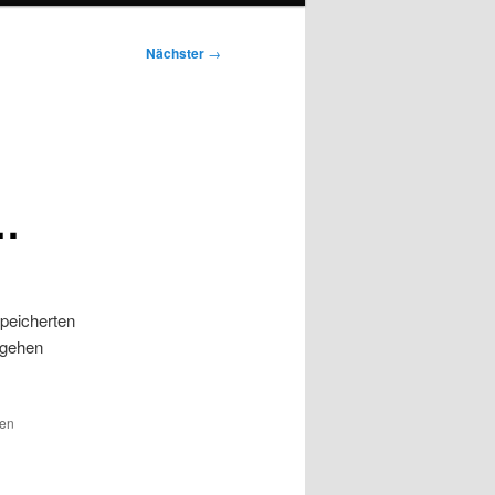
Nächster
→
…
speicherten
egehen
den