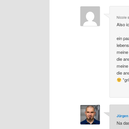
Nicole
Also i
ein pa
lebens
meine 
die and
meine 
die an
*gr
Jürgen 
Na das