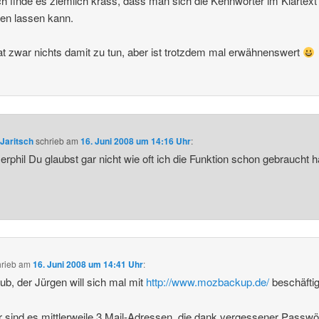
ch finde es ziemlich krass, dass man sich die Kennwörter im Klartext
en lassen kann.
t zwar nichts damit zu tun, aber ist trotzdem mal erwähnenswert
Jaritsch
schrieb
am
16. Juni 2008 um 14:16 Uhr
:
phil Du glaubst gar nicht wie oft ich die Funktion schon gebraucht 
hrieb
am
16. Juni 2008 um 14:41 Uhr
:
aub, der Jürgen will sich mal mit
http://www.mozbackup.de/
beschäfti
r sind es mittlerweile 3 Mail-Adressen, die dank vergessener Passwö