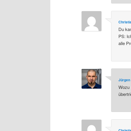
Christi
Du kan
PS: Ic
alle 
Jürgen 
Wozu n
übertr
Christi