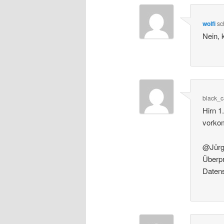
wolfi
sc
Nein, 
black_c
Hirn 1
vorkom
@Jürge
Überpr
Daten