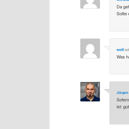
Da ge
Sollte
wolfi
sc
Was ha
Jürgen 
Sofern
ist: g