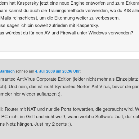
em hat Kaspersky jetzt eine neue Engine entworfen und zum Erken
am kannst du auch die Trainingsmethode verwenden, wo du KIS all
ails reinschiebst, um die Ekennung weiter zu verbessern.
ss sagen ich bin soweit zufrieden mit Kaspersky.
s würdest du für nen AV und Firewall unter Windows verwenden?
Jaritsch
schrieb
am
4. Juli 2008 um 20:36 Uhr
:
mantec AntiVirus Corporate Edition (leider nicht mehr als Einzelplatz
lich). Und nein, das ist nicht Symantec Norton AntiVirus, bevor die g
meier hier wieder auftanzen ;).
ll: Router mit NAT und nur die Ports forwarden, die gebraucht wird. 
 PC nicht im Griff und nicht weiß, wann welche Software läuft, der sol
ans Netz hängen. Just my 2 cents ;).