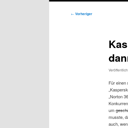
Beitragsnavigation
←
Vorheriger
Kas
dan
Veröffentlic
Für einen 
„Kaspersky
„Norton 36
Konkurrenz
um
gesch
musste, da
auch, wenn