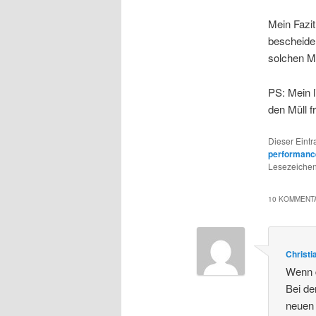
Mein Fazit
bescheiden
solchen Mül
PS: Mein l
den Müll fr
Dieser Eint
performanc
Lesezeichen
10 KOMMENTA
Christi
Wenn d
Bei de
neuen 