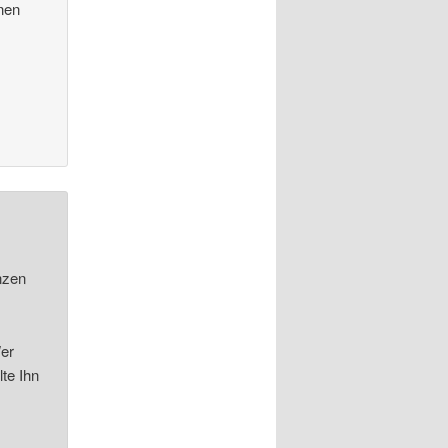
nen
e
anzen
Wer
lte Ihn