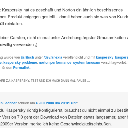
: Kaspersky hat es geschafft und Norton ein ähnlich
beschissenes
es Produkt entgegen gestellt – damit haben auch sie was von Kunde
l reinfallen.
ieber Carsten, nicht einmal unter Androhung ärgster Grausamkeiten 
eiwillig verwenden ;).
rag wurde von
jjaritsch
unter
/dev/anexia
veröffentlicht und mit
kaspersky
,
kasper
e
,
kaspersky probleme
,
norton performance
,
system langsam
verschlagwortet. 
 für den
Permalink
.
RE ZU „
KASPERSKY, TEST UND ICH MACH DANN MAL PAUSE …
“
an Lechner
schrieb
am
4. Juli 2008 um 20:31 Uhr
:
u Kaspersky richtig konfigurierst, brauchst du nicht einmal zu bestät
r Version 7.0 geht der Download von Dateien etwas langsamer, aber b
2009er Version merke ich keine Geschwindigkeitseinbußen.