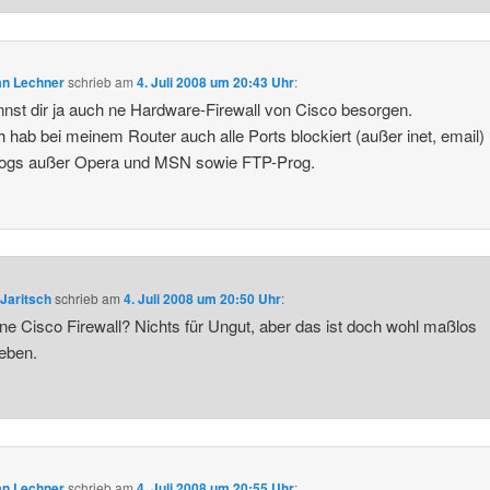
an Lechner
schrieb
am
4. Juli 2008 um 20:43 Uhr
:
nst dir ja auch ne Hardware-Firewall von Cisco besorgen.
h hab bei meinem Router auch alle Ports blockiert (außer inet, email)
Progs außer Opera und MSN sowie FTP-Prog.
Jaritsch
schrieb
am
4. Juli 2008 um 20:50 Uhr
:
e Cisco Firewall? Nichts für Ungut, aber das ist doch wohl maßlos
ieben.
an Lechner
schrieb
am
4. Juli 2008 um 20:55 Uhr
: