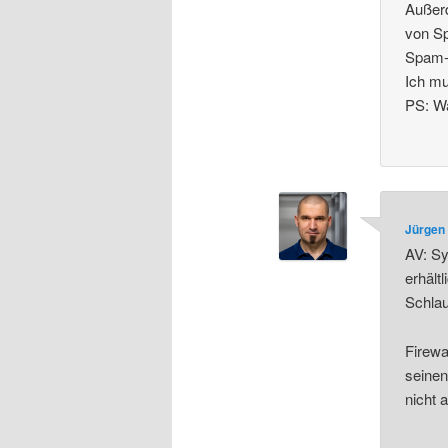
Außerd
von Sp
Spam-M
Ich mu
PS: Wa
Jürgen 
AV: Sy
erhält
Schlau
Firewa
seinen
nicht 