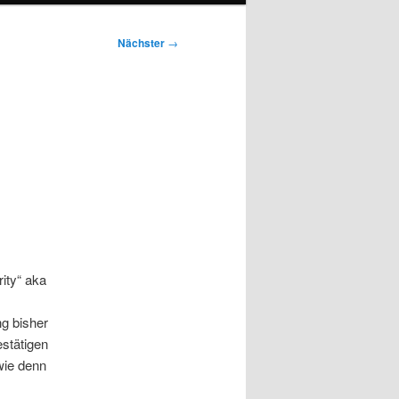
Nächster
→
rity“ aka
g bisher
stätigen
 wie denn