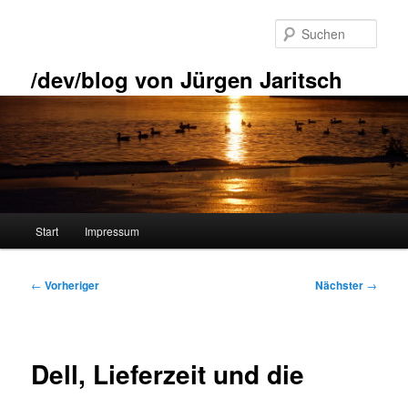
Zum
primären
Such
Inhalt
springen
/dev/blog von Jürgen Jaritsch
Hauptmenü
Start
Impressum
Beitragsnavigation
←
Vorheriger
Nächster
→
Dell, Lieferzeit und die