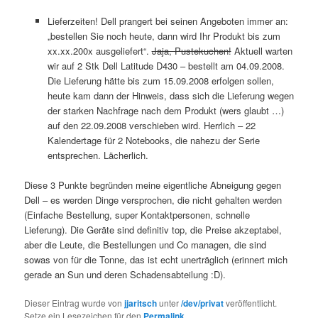
Lieferzeiten! Dell prangert bei seinen Angeboten immer an:
„bestellen Sie noch heute, dann wird Ihr Produkt bis zum
xx.xx.200x ausgeliefert“.
Jaja, Pustekuchen!
Aktuell warten
wir auf 2 Stk Dell Latitude D430 – bestellt am 04.09.2008.
Die Lieferung hätte bis zum 15.09.2008 erfolgen sollen,
heute kam dann der Hinweis, dass sich die Lieferung wegen
der starken Nachfrage nach dem Produkt (wers glaubt …)
auf den 22.09.2008 verschieben wird. Herrlich – 22
Kalendertage für 2 Notebooks, die nahezu der Serie
entsprechen. Lächerlich.
Diese 3 Punkte begründen meine eigentliche Abneigung gegen
Dell – es werden Dinge versprochen, die nicht gehalten werden
(Einfache Bestellung, super Kontaktpersonen, schnelle
Lieferung). Die Geräte sind definitiv top, die Preise akzeptabel,
aber die Leute, die Bestellungen und Co managen, die sind
sowas von für die Tonne, das ist echt unerträglich (erinnert mich
gerade an Sun und deren Schadensabteilung :D).
Dieser Eintrag wurde von
jjaritsch
unter
/dev/privat
veröffentlicht.
Setze ein Lesezeichen für den
Permalink
.