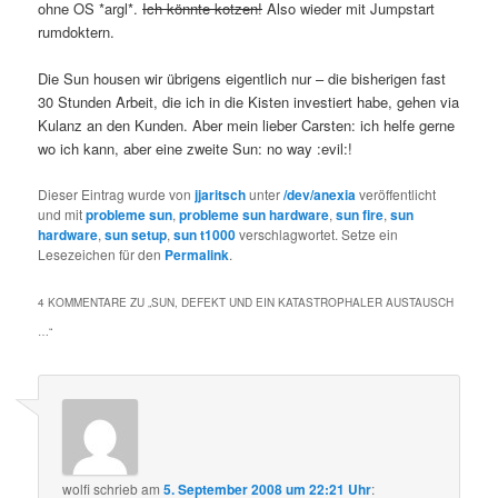
ohne OS *argl*.
Ich könnte kotzen!
Also wieder mit Jumpstart
rumdoktern.
Die Sun housen wir übrigens eigentlich nur – die bisherigen fast
30 Stunden Arbeit, die ich in die Kisten investiert habe, gehen via
Kulanz an den Kunden. Aber mein lieber Carsten: ich helfe gerne
wo ich kann, aber eine zweite Sun: no way :evil:!
Dieser Eintrag wurde von
jjaritsch
unter
/dev/anexia
veröffentlicht
und mit
probleme sun
,
probleme sun hardware
,
sun fire
,
sun
hardware
,
sun setup
,
sun t1000
verschlagwortet. Setze ein
Lesezeichen für den
Permalink
.
4 KOMMENTARE ZU „
SUN, DEFEKT UND EIN KATASTROPHALER AUSTAUSCH
…
“
wolfi
schrieb
am
5. September 2008 um 22:21 Uhr
: