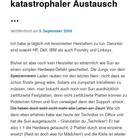
katastrophaler Austausch
…
Veröffentlicht am
5. September 2008
Ich habe ja täglich mit renomierten Herstellern zu tun. Darunter
sind sowohl HP, Dell, IBM als auch Foundry und Linksys.
Bisher ist aber noch kein Hersteller so erbärmlich wie Sun an
einem simplen Hardware-Defekt gescheitert. Die Jungs von dem
Spatzenverein
Laden rauben mir den letzten Nerv: nicht dass es
schon Strafe genug wäre, Solaris via Jumpstart installieren zu
müssen, nein, man braucht auch noch von Sun ausdrücklich
zertifizierte Festplatten, denn nicht zertifizierte Platten können zu
Problemen führen und Sun verweigert dann den Support :shock:.
Die haben doch wohl nicht mehr alle Latten am Zaun!
Wie ich
dann eben erfahren habe war heute der Techniker im Office und
hat die Sun ausgetauscht – Gratulation du „Techniker“! Er hat
also 1:1 die Hardware getauscht, 2 Platten durch eine einzelne
ersetzt (Raid ist doch was für Mädchen!) und die Kiste ist wieder