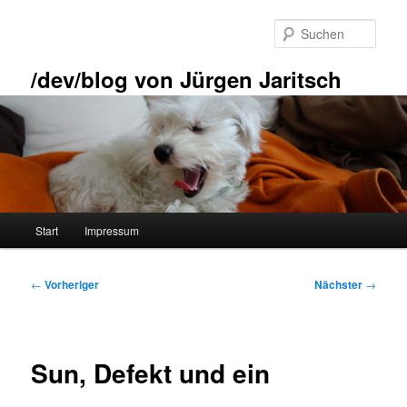
Zum
primären
Such
Inhalt
springen
/dev/blog von Jürgen Jaritsch
Hauptmenü
Start
Impressum
Beitragsnavigation
←
Vorheriger
Nächster
→
Sun, Defekt und ein