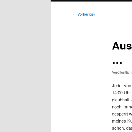
Beitragsnavigation
←
Vorheriger
Aus
…
Veröffentlic
Jeder von
14:00 Uhr
glaubhaft 
noch immer
gesperrt 
meines Ku
schon, da