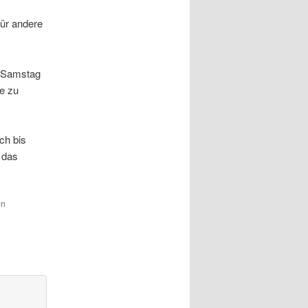
für andere
m Samstag
e zu
ch bis
r das
en