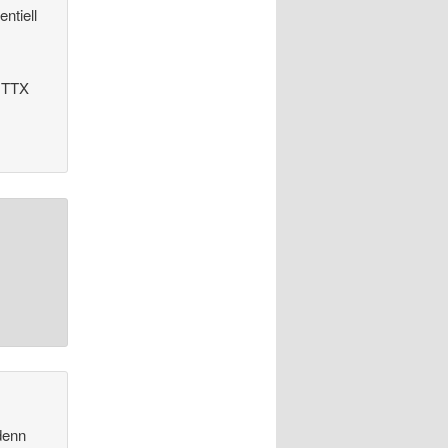
ntiell
 UTTX
denn