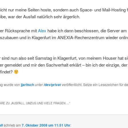
nicht nur meine Seiten hoste, sondern auch Space- und Mail-Hosting 
ibe, war der Ausfall natürlich sehr ärgerlich.
er Rücksprache mit
Alex
habe ich dann beschlossen, die Server a
uszubauen und in Klagenfurt im ANEXIA-Rechenzentrum wieder onlin
 sind nun also seit Samstag in Klagenfurt, von meinem Houser hat si
er gemeldet und mir den Sachverhalt erklärt – bin ich der einzige, de
 findet?
rag wurde von
jjaritsch
unter
/dev/privat
veröffentlicht. Setze ein Lesezeichen für d
RE ZU „
AUSFALL, UMZUG UND VIELE FRAGEN …
“
lf
schrieb
am
7. Oktober 2008 um 11:51 Uhr
: