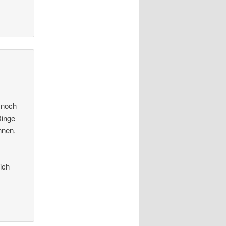
h noch
Dinge
nnen.
ich