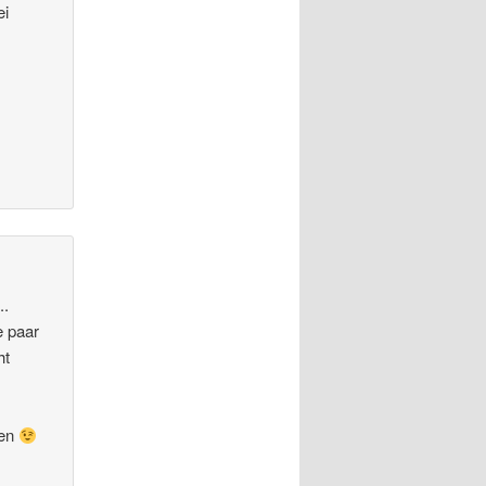
ei
..
e paar
ht
ren