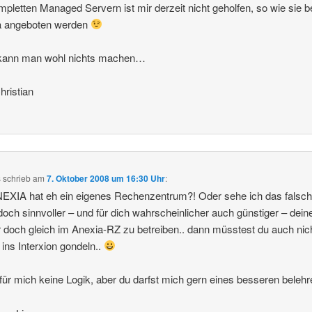
mpletten Managed Servern ist mir derzeit nicht geholfen, so wie sie b
a angeboten werden
 kann man wohl nichts machen…
ristian
s
schrieb
am
7. Oktober 2008 um 16:30 Uhr
:
EXIA hat eh ein eigenes Rechenzentrum?! Oder sehe ich das falsch
och sinnvoller – und für dich wahrscheinlicher auch günstiger – dein
 doch gleich im Anexia-RZ zu betreiben.. dann müsstest du auch nic
ins Interxion gondeln..
 für mich keine Logik, aber du darfst mich gern eines besseren beleh