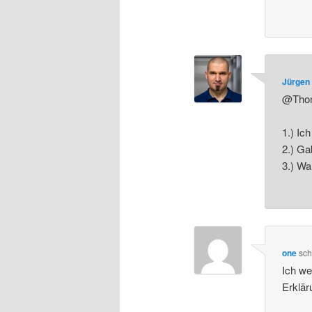
Jürgen 
@Thom
1.) Ich
2.) G
3.) Wa
one
sch
Ich we
Erklär