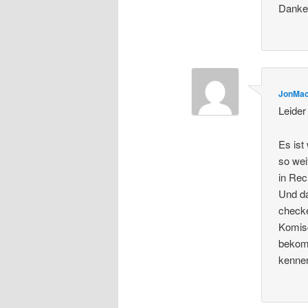
Danke 
JonMa
Leider
Es ist
so wei
in Rec
Und da
checke
Komisc
bekom
kennen