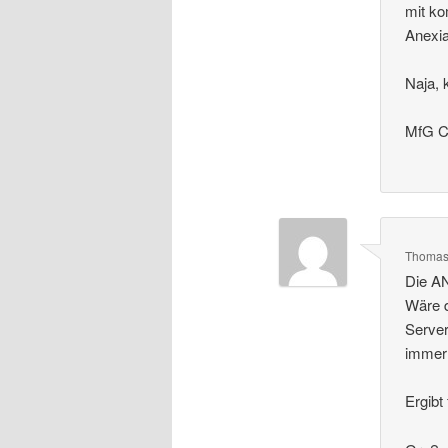
mit ko
Anexi
Naja,
MfG Ch
Thoma
Die AN
Wäre d
Server
immer 
Ergibt