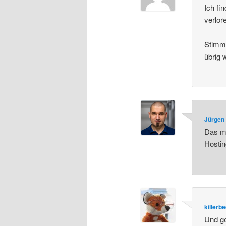
Ich fi
verlor
Stimmt
übrig 
Jürgen 
Das mi
Hostin
killerb
Und ge