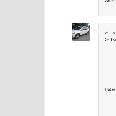
Gruß 
Werner
@Tho
Hat e