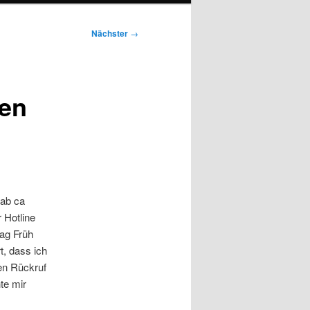
Nächster
→
gen
 ab ca
 Hotline
tag Früh
t, dass ich
en Rückruf
te mir