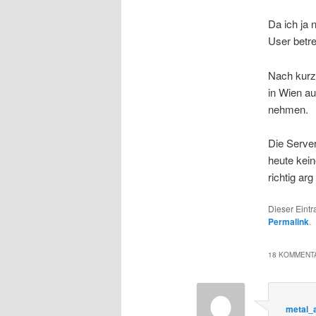
Da ich ja 
User betre
Nach kurz
in Wien a
nehmen.
Die Server
heute kein
richtig arg
Dieser Eint
Permalink
.
18 KOMMENTA
metal_a