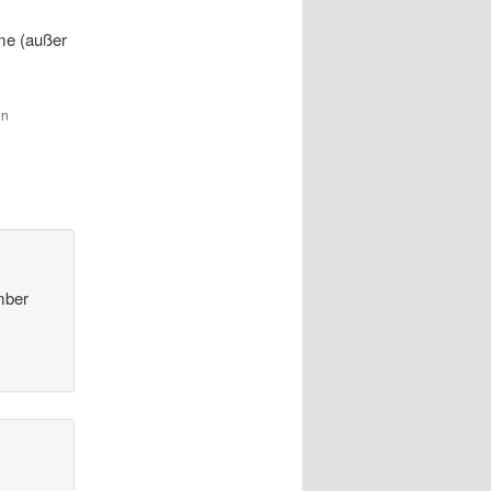
me (außer
en
mber