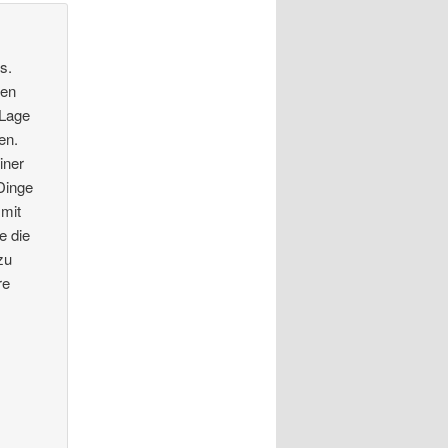
s.
ken
 Lage
en.
iner
 Dinge
 mit
e die
zu
re