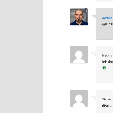
Jürgen 
@Phili
black_c
Ich ti
Stefan J
@black