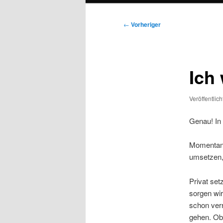
Beitragsnavigation
←
Vorheriger
Ich 
Veröffentlic
Genau! In 
Momentan w
umsetzen, 
Privat set
sorgen wir
schon verr
gehen. Ob 