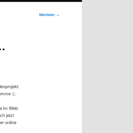
Nächster
→
 …
denprojekt
omme :(.
ma im Web
ch jetzt
er online