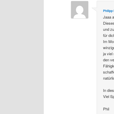
Philipp
Jaaa a
Dieses
und zu
für di
Im Mom
winzig
ja vie
den v
Fähigk
schaff
natürl
In die
Viel S
Phil