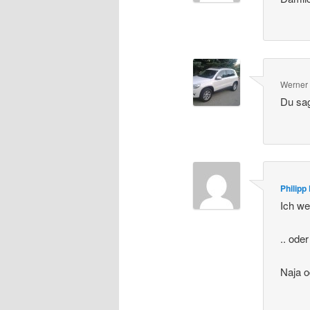
Werner
Du sa
Philipp
Ich we
.. ode
Naja o