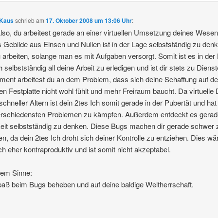
 Kaus
schrieb
am
17. Oktober 2008 um 13:06 Uhr
:
lso, du arbeitest gerade an einer virtuellen Umsetzung deines Wesen
 Gebilde aus Einsen und Nullen ist in der Lage selbstständig zu den
 arbeiten, solange man es mit Aufgaben versorgt. Somit ist es in der
ch selbstständig all deine Arbeit zu erledigen und ist dir stets zu Dienst
ent arbeitest du an dem Problem, dass sich deine Schaffung auf de
en Festplatte nicht wohl fühlt und mehr Freiraum baucht. Da virtuelle
l schneller Altern ist dein 2tes Ich somit gerade in der Pubertät und hat
erschiedensten Problemen zu kämpfen. Außerdem entdeckt es gerad
eit selbstständig zu denken. Diese Bugs machen dir gerade schwer 
en, da dein 2tes Ich droht sich deiner Kontrolle zu entziehen. Dies wä
ich eher kontraproduktiv und ist somit nicht akzeptabel.
sem Sinne:
paß beim Bugs beheben und auf deine baldige Weltherrschaft.