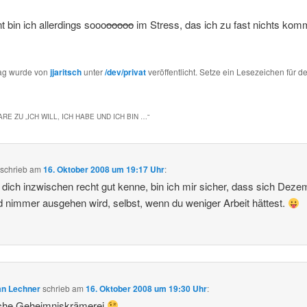
bin ich allerdings sooo
ooooo
im Stress, das ich zu fast nichts kom
rag wurde von
jjaritsch
unter
/dev/privat
veröffentlicht. Setze ein Lesezeichen für d
RE ZU „
ICH WILL, ICH HABE UND ICH BIN …
“
schrieb
am
16. Oktober 2008 um 19:17 Uhr
:
 dich inzwischen recht gut kenne, bin ich mir sicher, dass sich Deze
d nimmer ausgehen wird, selbst, wenn du weniger Arbeit hättest.
an Lechner
schrieb
am
16. Oktober 2008 um 19:30 Uhr
:
che Geheimniskrämerei