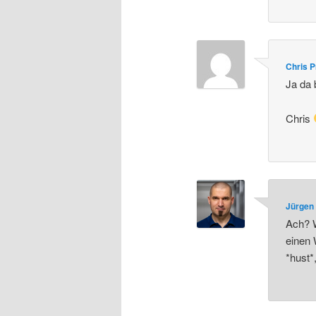
Chris 
Ja da 
Chris
Jürgen 
Ach? W
einen 
*hust*