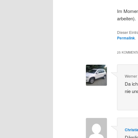
Im Moment 
arbeiten).
Dieser Eint
Permalink
.
25 KOMMENTA
Werner
Da ich
nie un
Christi
Dämli