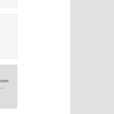
ofort
 ….