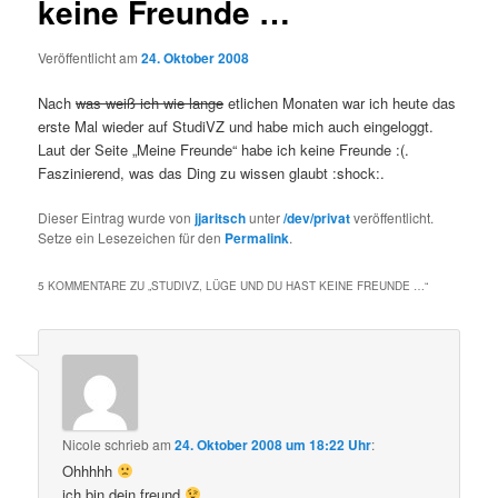
keine Freunde …
Veröffentlicht am
24. Oktober 2008
Nach
was weiß ich wie lange
etlichen Monaten war ich heute das
erste Mal wieder auf StudiVZ und habe mich auch eingeloggt.
Laut der Seite „Meine Freunde“ habe ich keine Freunde :(.
Faszinierend, was das Ding zu wissen glaubt :shock:.
Dieser Eintrag wurde von
jjaritsch
unter
/dev/privat
veröffentlicht.
Setze ein Lesezeichen für den
Permalink
.
5 KOMMENTARE ZU „
STUDIVZ, LÜGE UND DU HAST KEINE FREUNDE …
“
Nicole
schrieb
am
24. Oktober 2008 um 18:22 Uhr
:
Ohhhhh
ich bin dein freund