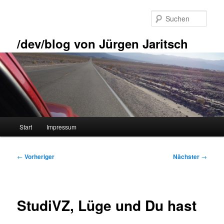
Zum
primären
Such
Inhalt
springen
/dev/blog von Jürgen Jaritsch
Hauptmenü
Start
Impressum
Beitragsnavigation
←
Vorheriger
Nächster
→
StudiVZ, Lüge und Du hast