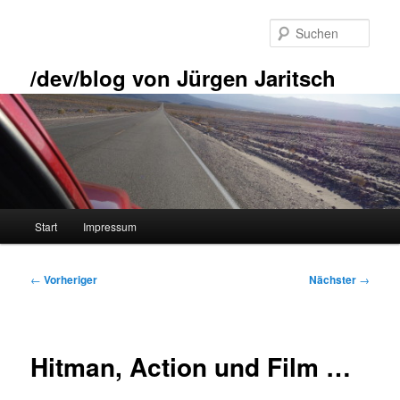
Zum
primären
Such
Inhalt
springen
/dev/blog von Jürgen Jaritsch
Hauptmenü
Start
Impressum
Beitragsnavigation
←
Vorheriger
Nächster
→
Hitman, Action und Film …