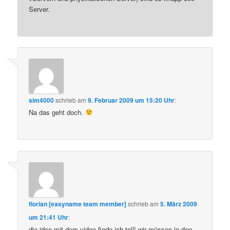
Server.
sim4000
schrieb
am
9. Februar 2009 um 15:20 Uhr
:
Na das geht doch.
florian [easyname team member]
schrieb
am
5. März 2009
um 21:41 Uhr
:
die idee mit dem video finde ich toll! wir müssen in den