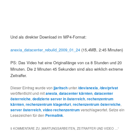
Und als direkter Download im MP4-Format:
anexia_datacenter_rebuild_2009_01_24
(15,4MB, 2:45 Minuten)
PS: Das Video hat eine Originallänge von ca 8 Stunden und 20
Minuten. Die 2 Minuten 45 Sekunden sind also wirklich extreme
Zeitraffer.
Dieser Eintrag wurde von
jjaritsch
unter
/dev/anexia
,
/dev/privat
veröffentlicht und mit
anexia
,
datacenter kärnten
,
datacenter
österreiche
,
dedizierte server in österreich
,
rechenzentrum
kärnten
,
rechenzentrum klagenfurt
,
rechenzentrum österreiche
,
server österreich
,
video rechenzentrum
verschlagwortet. Setze ein
Lesezeichen für den
Permalink
.
5 KOMMENTARE ZU „
WARTUNGSARBEITEN, ZEITRAFFER UND VIDEO …
“