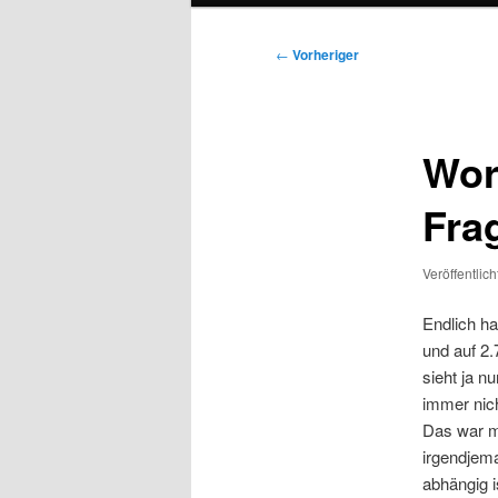
Beitragsnavigation
←
Vorheriger
Wor
Fra
Veröffentlic
Endlich h
und auf 2
sieht ja n
immer nich
Das war mi
irgendjema
abhängig i