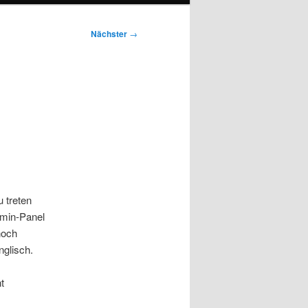
Nächster
→
 treten
dmin-Panel
noch
nglisch.
t