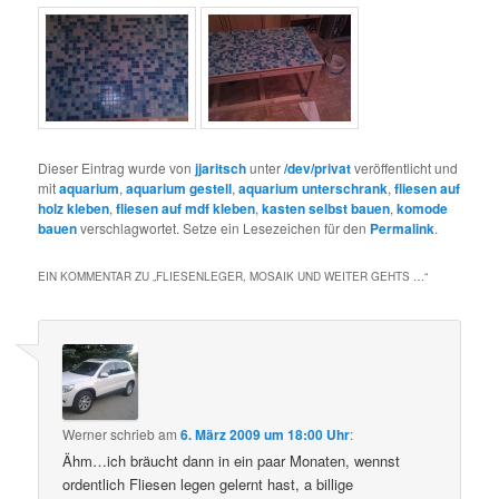
Dieser Eintrag wurde von
jjaritsch
unter
/dev/privat
veröffentlicht und
mit
aquarium
,
aquarium gestell
,
aquarium unterschrank
,
fliesen auf
holz kleben
,
fliesen auf mdf kleben
,
kasten selbst bauen
,
komode
bauen
verschlagwortet. Setze ein Lesezeichen für den
Permalink
.
EIN KOMMENTAR ZU „
FLIESENLEGER, MOSAIK UND WEITER GEHTS …
“
Werner
schrieb
am
6. März 2009 um 18:00 Uhr
:
Ähm…ich bräucht dann in ein paar Monaten, wennst
ordentlich Fliesen legen gelernt hast, a billige