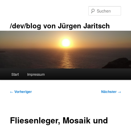
Zum
primären
Such
Inhalt
springen
/dev/blog von Jürgen Jaritsch
Hauptmenü
Start
Impressum
Beitragsnavigation
←
Vorheriger
Nächster
→
Fliesenleger, Mosaik und