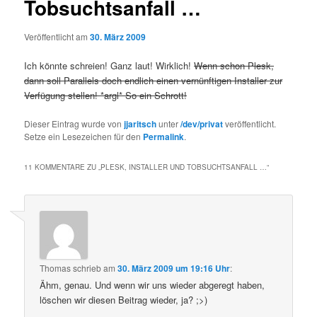
Tobsuchtsanfall …
Veröffentlicht am
30. März 2009
Ich könnte schreien! Ganz laut! Wirklich!
Wenn schon Plesk,
dann soll Parallels doch endlich einen vernünftigen Installer zur
Verfügung stellen! *argl* So ein Schrott!
Dieser Eintrag wurde von
jjaritsch
unter
/dev/privat
veröffentlicht.
Setze ein Lesezeichen für den
Permalink
.
11 KOMMENTARE ZU „
PLESK, INSTALLER UND TOBSUCHTSANFALL …
“
Thomas
schrieb
am
30. März 2009 um 19:16 Uhr
:
Ähm, genau. Und wenn wir uns wieder abgeregt haben,
löschen wir diesen Beitrag wieder, ja? ;>)