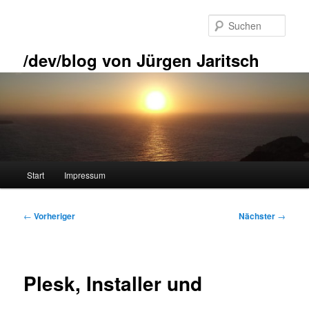
Zum
primären
Such
Inhalt
springen
/dev/blog von Jürgen Jaritsch
Hauptmenü
Start
Impressum
Beitragsnavigation
←
Vorheriger
Nächster
→
Plesk, Installer und