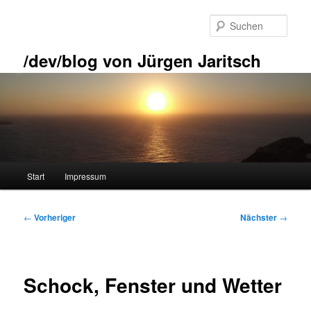
Zum
primären
Such
Inhalt
springen
/dev/blog von Jürgen Jaritsch
Hauptmenü
Start
Impressum
Beitragsnavigation
←
Vorheriger
Nächster
→
Schock, Fenster und Wetter