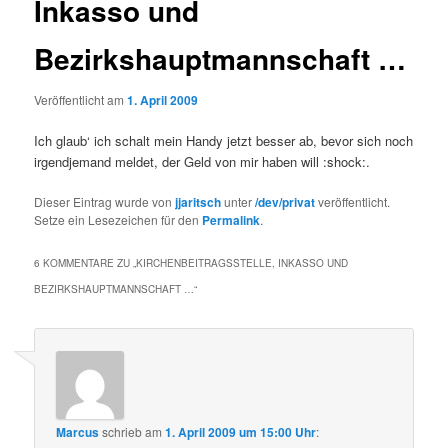
Inkasso und
Bezirkshauptmannschaft …
Veröffentlicht am
1. April 2009
Ich glaub‘ ich schalt mein Handy jetzt besser ab, bevor sich noch
irgendjemand meldet, der Geld von mir haben will :shock:.
Dieser Eintrag wurde von
jjaritsch
unter
/dev/privat
veröffentlicht.
Setze ein Lesezeichen für den
Permalink
.
6 KOMMENTARE ZU „
KIRCHENBEITRAGSSTELLE, INKASSO UND
BEZIRKSHAUPTMANNSCHAFT …
“
Marcus
schrieb
am
1. April 2009 um 15:00 Uhr
: