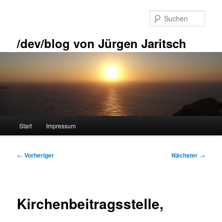
Zum
primären
Such
Inhalt
springen
/dev/blog von Jürgen Jaritsch
Hauptmenü
Start
Impressum
Beitragsnavigation
←
Vorheriger
Nächster
→
Kirchenbeitragsstelle,