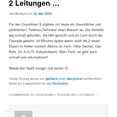
2 Leitungen …
Veröffentlicht am
18. Mai 2009
Für den Countdown X stattete mir heute ein (freundlicher und
pünktlicher!) Telekom-Techniker einen Besuch ab. Der Verteiler
war schnell gefunden, die Hilti gezückt und ein Loch durch die
Fassade gebohrt. 20 Minuten später waren auch die 2 neuen
Dosen im Keller montiert (Memo an mich: 150er Deckel, 12er
Rohr, 3m 3×0,75, Aufputzdose!). Mein Fazit: es geht auch
schnell und unkompliziert!
Werde den Spaß morgen mal testen :D.
Dieser Eintrag wurde von
jjaritsch
unter
/dev/privat
veröffentlicht.
Setze ein Lesezeichen für den
Permalink
.
3 KOMMENTARE ZU „
COUNTDOWN X, TELEKOM UND 2 LEITUNGEN …
“