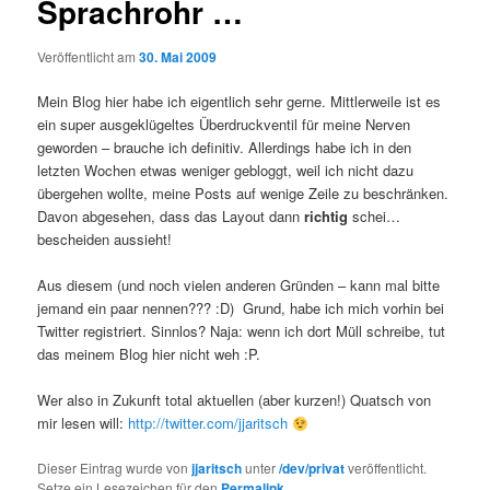
Sprachrohr …
Veröffentlicht am
30. Mai 2009
Mein Blog hier habe ich eigentlich sehr gerne. Mittlerweile ist es
ein super ausgeklügeltes Überdruckventil für meine Nerven
geworden – brauche ich definitiv. Allerdings habe ich in den
letzten Wochen etwas weniger gebloggt, weil ich nicht dazu
übergehen wollte, meine Posts auf wenige Zeile zu beschränken.
Davon abgesehen, dass das Layout dann
richtig
schei…
bescheiden aussieht!
Aus diesem (und noch vielen anderen Gründen – kann mal bitte
jemand ein paar nennen??? :D) Grund, habe ich mich vorhin bei
Twitter registriert. Sinnlos? Naja: wenn ich dort Müll schreibe, tut
das meinem Blog hier nicht weh :P.
Wer also in Zukunft total aktuellen (aber kurzen!) Quatsch von
mir lesen will:
http://twitter.com/jjaritsch
Dieser Eintrag wurde von
jjaritsch
unter
/dev/privat
veröffentlicht.
Setze ein Lesezeichen für den
Permalink
.