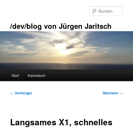
Zum
primären
Such
Inhalt
springen
/dev/blog von Jürgen Jaritsch
Hauptmenü
Start
Impressum
Beitragsnavigation
←
Vorheriger
Nächster
→
Langsames X1, schnelles