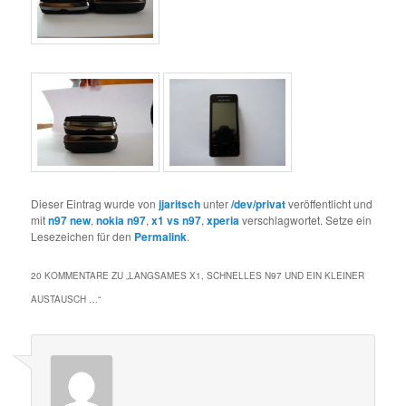
Dieser Eintrag wurde von
jjaritsch
unter
/dev/privat
veröffentlicht und
mit
n97 new
,
nokia n97
,
x1 vs n97
,
xperia
verschlagwortet. Setze ein
Lesezeichen für den
Permalink
.
20 KOMMENTARE ZU „
LANGSAMES X1, SCHNELLES N97 UND EIN KLEINER
AUSTAUSCH …
“