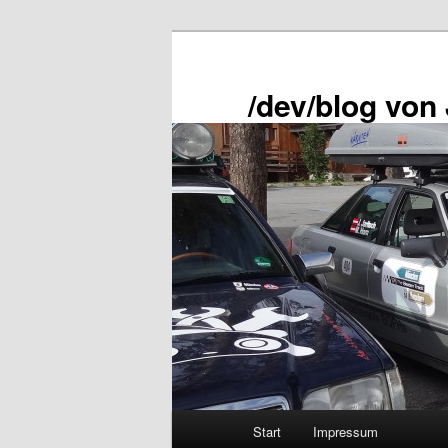
Zum
primären
Inhalt
/dev/blog von
springen
Hauptmenü
Start
Impressum