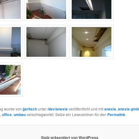
rag wurde von
jjaritsch
unter
/dev/anexia
veröffentlicht und mit
anexia
,
anexia gmb
,
office
,
umbau
verschlagwortet. Setze ein Lesezeichen für den
Permalink
.
Stolz präsentiert von WordPress