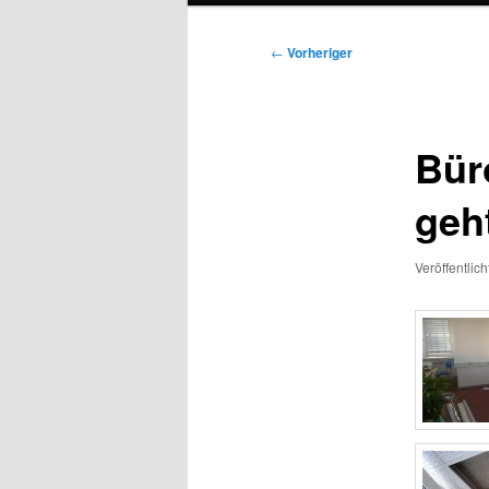
Beitragsnavigation
←
Vorheriger
Bür
geh
Veröffentlic