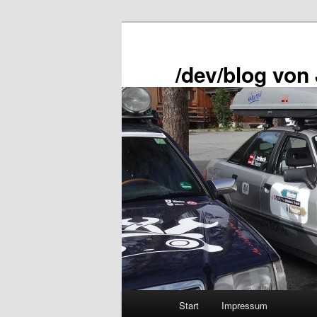
Zum
primären
Inhalt
/dev/blog von
springen
Hauptmenü
Start
Impressum