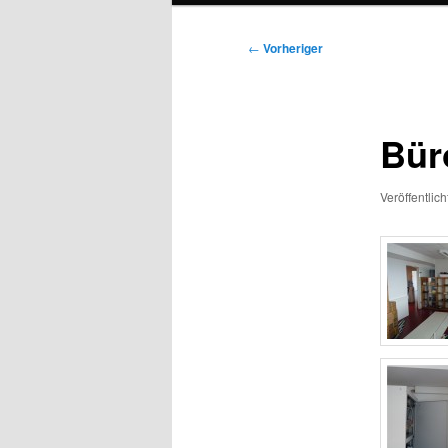
Beitragsnavigation
←
Vorheriger
Bür
Veröffentlic