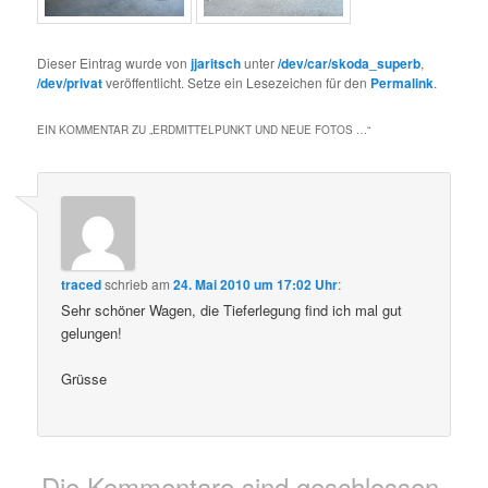
Dieser Eintrag wurde von
jjaritsch
unter
/dev/car/skoda_superb
,
/dev/privat
veröffentlicht. Setze ein Lesezeichen für den
Permalink
.
EIN KOMMENTAR ZU „
ERDMITTELPUNKT UND NEUE FOTOS …
“
traced
schrieb
am
24. Mai 2010 um 17:02 Uhr
:
Sehr schöner Wagen, die Tieferlegung find ich mal gut
gelungen!
Grüsse
Die Kommentare sind geschlossen.