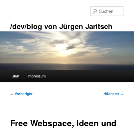
Zum
primären
Such
Inhalt
springen
/dev/blog von Jürgen Jaritsch
Hauptmenü
Start
Impressum
Beitragsnavigation
←
Vorheriger
Nächster
→
Free Webspace, Ideen und