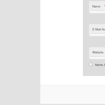
Name
E-Mail-A
Website
Name, E