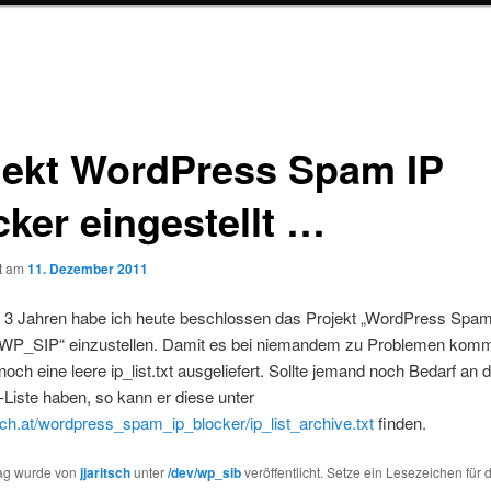
jekt WordPress Spam IP
cker eingestellt …
ht am
11. Dezember 2011
 3 Jahren habe ich heute beschlossen das Projekt „WordPress Spam
 WP_SIP“ einzustellen. Damit es bei niemandem zu Problemen komm
noch eine leere ip_list.txt ausgeliefert. Sollte jemand noch Bedarf an d
P-Liste haben, so kann er diese unter
itsch.at/wordpress_spam_ip_blocker/ip_list_archive.txt
finden.
rag wurde von
jjaritsch
unter
/dev/wp_sib
veröffentlicht. Setze ein Lesezeichen für 