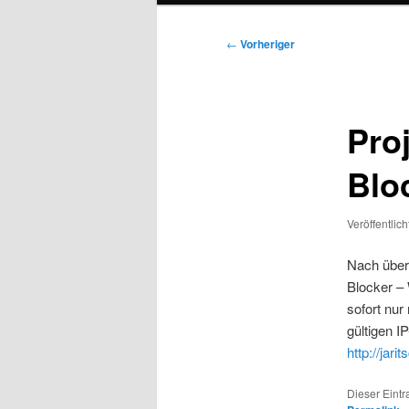
Beitragsnavigation
←
Vorheriger
Pro
Blo
Veröffentlic
Nach über
Blocker –
sofort nur 
gültigen I
http://jar
Dieser Eint