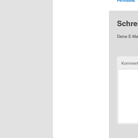
Permalink
.
Schre
Deine E-Mai
Komment