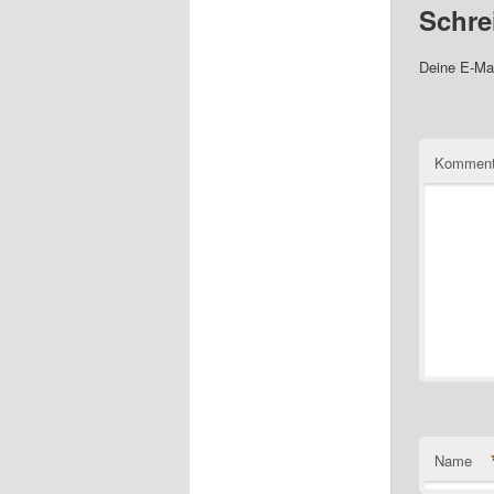
Schre
Deine E-Mai
Komment
Name