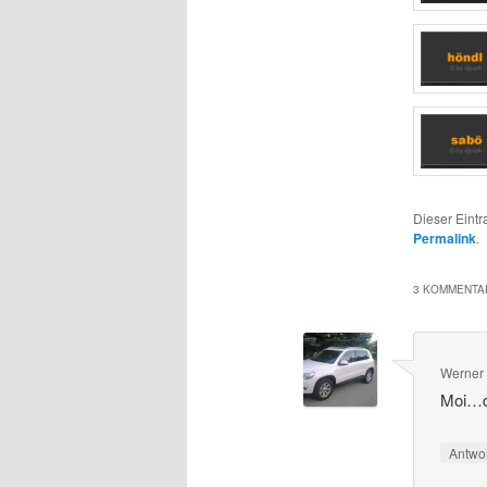
Dieser Eint
Permalink
.
3 KOMMENTAR
Werner
Moi…d
Antwo