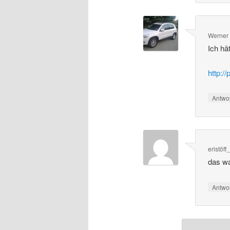
Werner
Ich hä
http://
Antwo
eristöf
das wa
Antwo