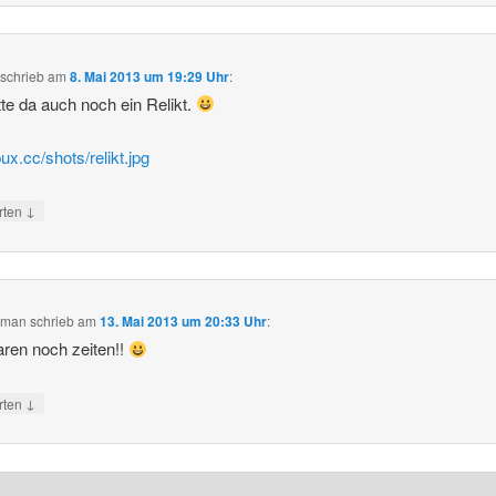
schrieb
am
8. Mai 2013 um 19:29 Uhr
:
tte da auch noch ein Relikt.
pux.cc/shots/relikt.jpg
↓
rten
f_man
schrieb
am
13. Mai 2013 um 20:33 Uhr
:
ren noch zeiten!!
↓
rten