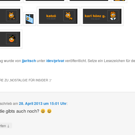
rag wurde von
jjaritsch
unter
/dev/privat
veröffentlicht. Setze ein Lesezeichen für d
E ZU „
NOSTALGIE FÜR INSIDER :)
“
schrieb
am
28. April 2013 um 15:01 Uhr
:
ie gibts auch noch?
↓
rten